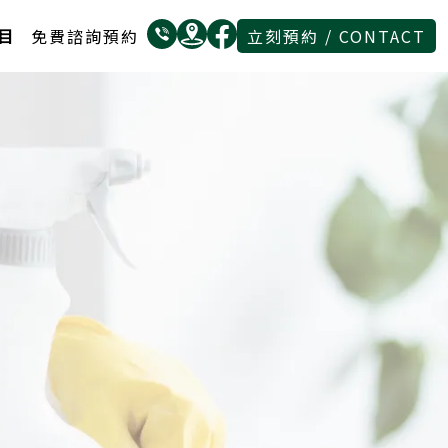
目
免費諮詢預約
立刻預約 / CONTACT